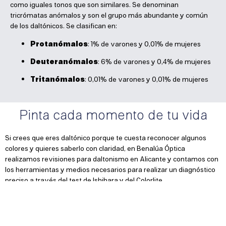
como iguales tonos que son similares. Se denominan
tricrómatas anómalos y son el grupo más abundante y común
de los daltónicos. Se clasifican en:
Protanómalos
: 1% de varones y 0,01% de mujeres
Deuteranómalos
: 6% de varones y 0,4% de mujeres
Tritanómalos
: 0,01% de varones y 0,01% de mujeres
Pinta cada momento de tu vida
Si crees que eres daltónico porque te cuesta reconocer algunos
colores y quieres saberlo con claridad, en Benalúa Óptica
realizamos revisiones para daltonismo en Alicante y contamos con
los herramientas y medios necesarios para realizar un diagnóstico
preciso a través del test de Ishihara y del Colorlite.
Trabajos como la de guardia civil, policía, ferroviario, manipulador
de alimentos o patrón de barco, deben pasar el test Ishihara en el
reconocimiento médico.