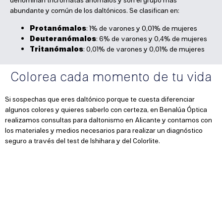
denominan tricrómatas anómalos y son el grupo más
abundante y común de los daltónicos. Se clasifican en:
Protanómalos
: 1% de varones y 0,01% de mujeres
Deuteranómalos
: 6% de varones y 0,4% de mujeres
Tritanómalos
: 0,01% de varones y 0,01% de mujeres
Colorea cada momento de tu vida
Si sospechas que eres daltónico porque te cuesta diferenciar
algunos colores y quieres saberlo con certeza, en Benalúa Óptica
realizamos consultas para daltonismo en Alicante y contamos con
los materiales y medios necesarios para realizar un diagnóstico
seguro a través del test de Ishihara y del Colorlite.
Profesiones como la de guardia civil, policía, ferroviario,
manipulador de alimentos o patrón de barco, deben pasar el test
Ishihara en el reconocimiento médico.
Si sabes que eres daltónico o tienes algún familiar que lo sea, no te
preocupes. Podemos ayudarte. Disponemos de unos filtros que te
harán ver de nuevo los múltiples colores de la vida. Es muy sencillo.