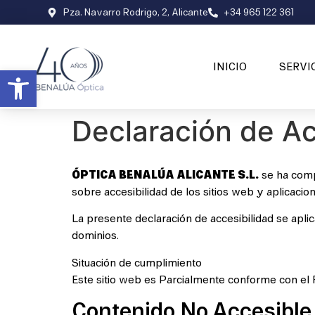
Pza. Navarro Rodrigo, 2, Alicante
+34 965 122 361
INICIO
SERVI
Abrir barra de herramientas
Declaración de Ac
ÓPTICA BENALÚA ALICANTE S.L.
se ha comp
sobre accesibilidad de los sitios web y aplicacio
La presente declaración de accesibilidad se apli
dominios.
Situación de cumplimiento
Este sitio web es Parcialmente conforme con el R
Contenido No Accesible