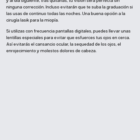
y al día siguiente, tras quitarlas, tu visión será perfecta sin
ninguna corrección. Incluso evitarán que te suba la graduación si
las usas de continuo todas las noches. Una buena opción a la
cirugía lasik para la miopía.
Si utilizas con frecuencia pantallas digitales, puedes llevar unas
lentillas especiales para evitar que esfuerces tus ojos en cerca.
Así evitarás el cansancio ocular, la sequedad de los ojos, el
enrojecimiento y molestos dolores de cabeza.