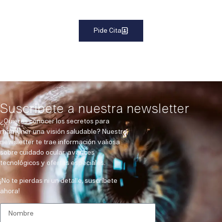
Pide Cita
Suscribete a nuestra newsletter
¿Quieres conocer los secretos para
mantener una visión saludable? Nuestra
newsletter te trae información valiosa
sobre cuidado ocular, avances
tecnológicos y ofertas especiales.
¡No te pierdas ni un detalle, suscríbete
ahora!