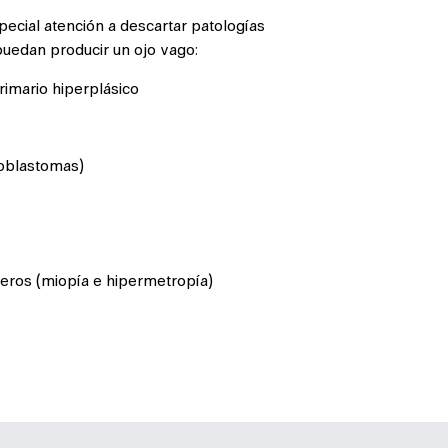
pecial atención a descartar patologías
uedan producir un ojo vago:
rimario hiperplásico
noblastomas)
veros (miopía e hipermetropía)