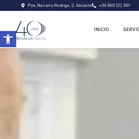
Pza. Navarro Rodrigo, 2, Alicante
+34 965 122 361
INICIO
SERVI
Abrir barra de herramientas